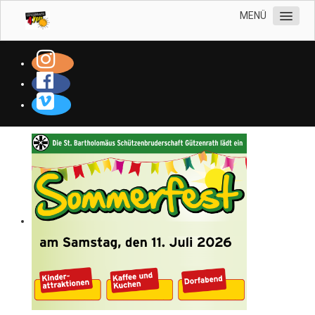
MENÜ
WILLKOMMEN
WER WIR SIND
TERMINE
ANSPRECHPARTNER
PRESSE & BERICHTE
GÜTZENRATH
GALERIE
SUCHE